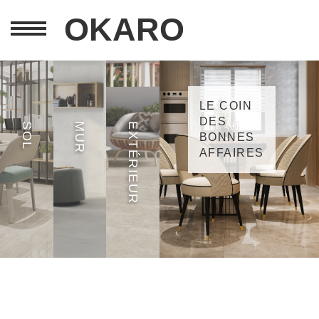
OKARO
LE COIN
CARRELAGE
CARRELAGE
DES
CARRELAGE
SOL
MUR
EXTÉRIEUR
SOL
MURAL
BONNES
EXTÉRIEUR
AFFAIRES